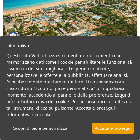
Informativa
Green Park Village
Questo sito Web utilizza strumenti di tracciamento che
Puglia > Gargano > Vieste
memorizzano dati come i cookie per abilitare le funzionalità
107 Camere
essenziali del sito, migliorare l'esperienza utente,
personalizzare le offerte e la pubblicità, effettuare analisi.
Villaggio a Vieste, con piscina e animazione, ideale per famiglie
Puoi liberamente prestare o rifiutare il tuo consenso ora
con bambini.
cliccando su "Scopri di più e personalizza" o in qualsiasi
Villaggio
Hotel
momento, accedendo al pannello delle preferenze. Leggi di
più sull'informativa dei cookie. Per acconsentire all’utilizzo di
VEDI SU MAPPA
tali strumenti clicca su pulsante “Accetta e prosegui”.
INFO STRUTTURA
Informativa dei cookie
APRI STRUTTURA
Scopri di più e personalizza
Accetta e prosegui