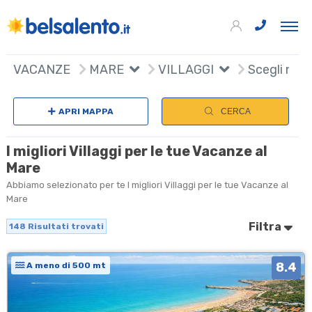
148
+
VACANZE
MARE
VILLAGGI
Scegli naz
−
APRI MAPPA
CERCA
I migliori Villaggi per le tue Vacanze al
Mare
Abbiamo selezionato per te I migliori Villaggi per le tue Vacanze al
Mare
Filtra
148
Risultati trovati
8.4
A meno di 500 mt