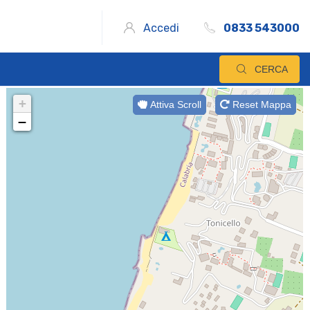
Accedi
0833 543000
CERCA
+
Attiva Scroll
Reset Mappa
−