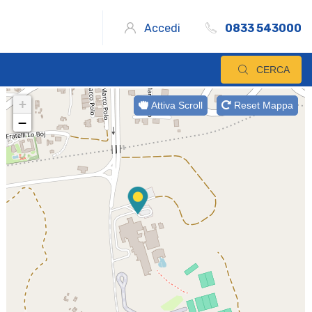
Accedi
0833 543000
CERCA
+
Attiva Scroll
Reset Mappa
−