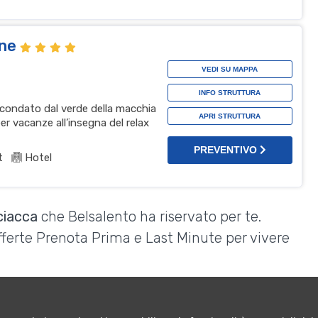
one
VEDI SU MAPPA
INFO STRUTTURA
ircondato dal verde della macchia
APRI STRUTTURA
er vacanze all’insegna del relax
PREVENTIVO
t
Hotel
ciacca
che Belsalento ha riservato per te.
Offerte Prenota Prima e Last Minute per vivere