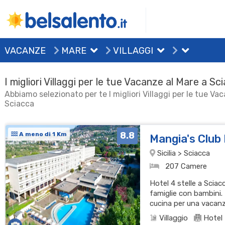
VACANZE
MARE
VILLAGGI
I migliori Villaggi per le tue Vacanze al Mare a Sc
Abbiamo selezionato per te I migliori Villaggi per le tue Va
Sciacca
8.8
A meno di 1 Km
Mangia's Club 
Sicilia > Sciacca
207 Camere
Hotel 4 stelle a Sciac
famiglie con bambini.
cucina per una vacanz
Villaggio
Hotel