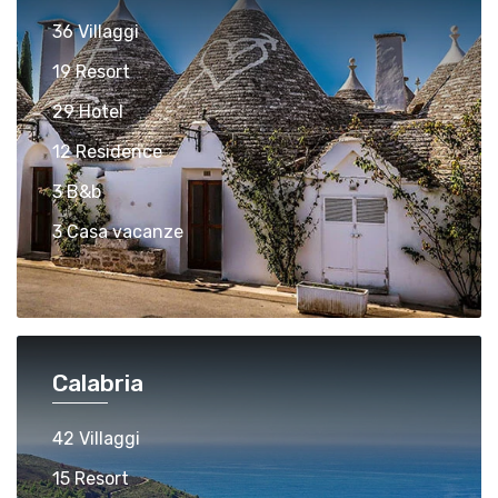
36 Villaggi
19 Resort
29 Hotel
12 Residence
3 B&b
3 Casa vacanze
Calabria
42 Villaggi
15 Resort