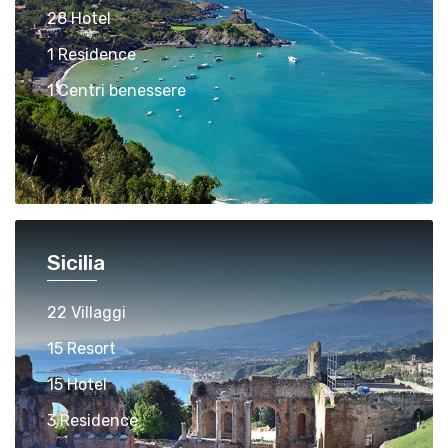
28 Hotel
1 Residence
1 Centri benessere
Sicilia
22 Villaggi
15 Resort
15 Hotel
3 Residence