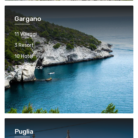
Gargano
11 Villaggi
3 Resort
10 Hotel
3 Residence
Puglia