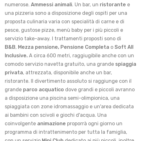
numerose.
Ammessi animali
. Un bar, un
ristorante
e
una pizzeria sono a disposizione degli ospiti per una
proposta culinaria varia con specialità di carne e di
pesce, gustose pizze, menù baby per i più piccoli e
servizio take-away. I trattamenti proposti sono di
B&B
,
Mezza pensione,
Pensione Completa
o
Soft All
Inclusive.
A circa 600 metri, raggiugibile anche con un
comodo servizio navetta gratuito, una grande
spiaggia
privata
, attrezzata, disponibile anche un bar,
ristorante. Il divertimento assoluto si raggiunge con il
grande
parco acquatico
dove grandi e piccoli avranno
a disposizione una piscina semi-olimpionica, una
spiaggiata con zone idromassaggio e un'area dedicata
ai bambini con scivoli e giochi d'acqua. Una
coinvolgente
animazione
proporrà ogni giorno un
programma di intrattenimento per tutta la famiglia,
con un servizio
Mini Club
dedicato ai più piccoli, inoltre