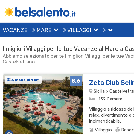
VACANZE
MARE
VILLAGGI
I migliori Villaggi per le tue Vacanze al Mare a C
Abbiamo selezionato per te I migliori Villaggi per le tue Va
Castelvetrano
8.6
A meno di 1 Km
Zeta Club Sel
Sicilia > Castelvetra
139 Camere
Villaggio a ridosso del
relax, divertimento e
indimenticabile.
Villaggio
Resor