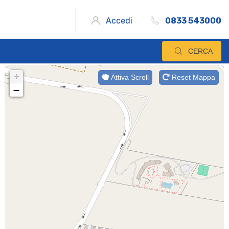
Accedi
0833 543000
CERCA
+
Attiva Scroll
Reset Mappa
−