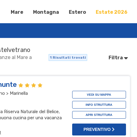
Mare
Montagna
Estero
Estate 2026
astelvetrano
canze al Mare a
Filtra
1
Risultati trovati
inunte
no > Marinella
VEDI SU MAPPA
INFO STRUTTURA
la Riserva Naturale del Belice,
APRI STRUTTURA
 buona cucina per una vacanza
PREVENTIVO
t