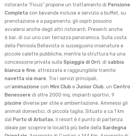
ristorante “Ficus” propone un trattamento di
Pensione
Completa
con bevande incluse e servizio a buffet, su
prenotazione e a pagamento, gli ospiti possono
avvalersi anche degli altri ristoranti. Presenti anche
6 bar, di cui uno con terrazza panoramica. Sulla costa
della Penisola Bellavista si susseguono insenature e
piccole calette pubbliche, mentre la struttura ha una
concessione privata sulla
Spiaggia di Orrì
, di
sabbia
bianca e fine
, attrezzata e raggiungibile tramite
navetta via mare
. Tra i servizi principali,
un'
animazione
con
Mini Club
e
Junior Club
, un
Centro
Benessere
di oltre 2000 mq, impianti sportivi, 9
piscine
diverse per stile e ambientazione. Ammessi gli
animali domestici, di piccola taglia. Situato a ca 1 km
dal
Porto di Arbatax
, il resort è il punto di partenza
ideale per scoprire le località più belle della
Sardegna
Orientale
. Aeroporto di Cagliari a 144 Km. Aeroporto di