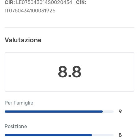
CIR:
LE075043014S0020434
CIN:
IT075043A100031926
Valutazione
8.8
Per Famiglie
9
Posizione
8