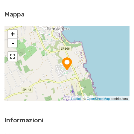
Mappa
+
-
Leaflet
| ©
OpenStreetMap
contributors
Informazioni