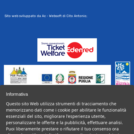
Sito web sviluppato da Ac - Websoft di Cito Antonio;
Operazione Cofinanziata dal P.S.R. Puglia 2014-2020,
Informativa
Fondo FEASR,
Questo sito Web utilizza strumenti di tracciamento che
Misura 19, Sottomisura 19.2, SSL GAL, Azione 4, Intervento
memorizzano dati come i cookie per abilitare le funzionalità
4.2.
essenziali del sito, migliorare l'esperienza utente,
personalizzare le offerte e la pubblicità, effettuare analisi.
Puoi liberamente prestare o rifiutare il tuo consenso ora