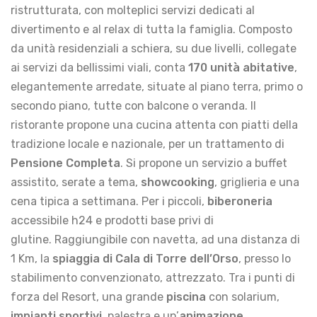
ristrutturata, con molteplici servizi dedicati al
divertimento e al relax di tutta la famiglia. Composto
da unità residenziali a schiera, su due livelli, collegate
ai servizi da bellissimi viali, conta
170 unità abitative
,
elegantemente arredate, situate al piano terra, primo o
secondo piano, tutte con balcone o veranda. Il
ristorante propone una cucina attenta con piatti della
tradizione locale e nazionale, per un trattamento di
Pensione Completa
. Si propone un servizio a buffet
assistito, serate a tema,
showcooking
, griglieria e una
cena tipica a settimana. Per i piccoli,
biberoneria
accessibile h24 e prodotti base privi di
glutine. Raggiungibile con navetta, ad una distanza di
1 Km, la
spiaggia di Cala di Torre
dell’Orso
, presso lo
stabilimento convenzionato, attrezzato. Tra i punti di
forza del Resort, una grande
piscina
con solarium,
impianti sportivi
, palestra e un’
animazione