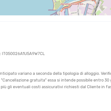
 CIN: IT050026A1U5A9W7CL
ticipato variano a seconda della tipologia di alloggio. Verif
e "Cancellazione gratuita" essa si intende possibile entro 3
, più gli eventuali costi assicurativi richiesti dal Cliente in