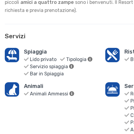
piccoli
amici a quattro zampe
sono i benvenuti. Il Resort
richiesta e previa prenotazione).
Servizi
Spiaggia
Ris
Lido privato
Tipologia
B
Servizio spiaggia
Bar in Spiaggia
Animali
Ser
Animali Ammessi
R
Pi
Pi
C
P
Ar