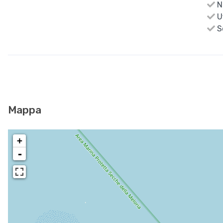
N
Uf
S
Mappa
+
-