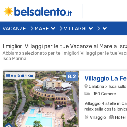
VACANZE
MARE
VILLAGGI
I migliori Villaggi per le tue Vacanze al Mare a Is
Abbiamo selezionato per te I migliori Villaggi per le tue Va
Isca Marina
8.2
A più di 1 Km
Villaggio La F
Calabria > Isca sullo
150 Camere
Villaggio 4 stelle in C
relax sulla costa ioni
Villaggio
Hotel