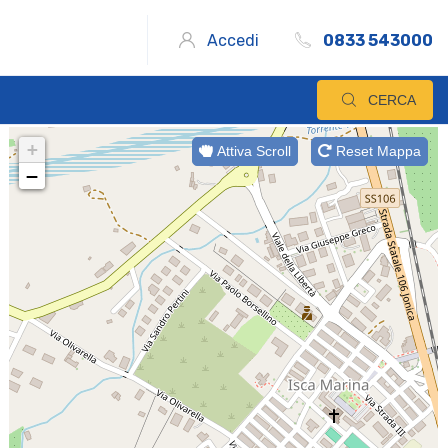
Accedi
0833 543000
CERCA
+
Attiva Scroll
Reset Mappa
−