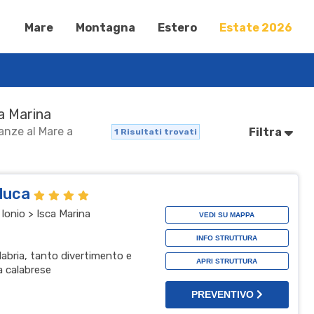
Mare
Montagna
Estero
Estate 2026
ca Marina
canze al Mare a
Filtra
1
Risultati trovati
eluca
 Ionio > Isca Marina
VEDI SU MAPPA
INFO STRUTTURA
alabria, tanto divertimento e
APRI STRUTTURA
ca calabrese
PREVENTIVO