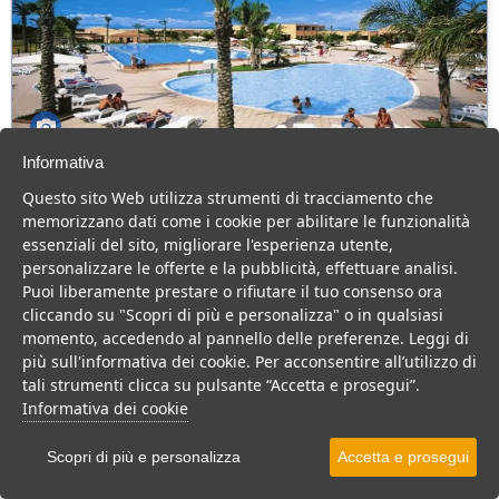
Informativa
Villaggio Torre del Faro
Questo sito Web utilizza strumenti di tracciamento che
Basilicata > Scanzano Jonico
memorizzano dati come i cookie per abilitare le funzionalità
456 Camere
essenziali del sito, migliorare l'esperienza utente,
personalizzare le offerte e la pubblicità, effettuare analisi.
Villaggio con piscina olimpionica, immerso nella natura, con
Puoi liberamente prestare o rifiutare il tuo consenso ora
animazione e buona cucina, consigliato a famiglie con bambini.
cliccando su "Scopri di più e personalizza" o in qualsiasi
Villaggio
Hotel
momento, accedendo al pannello delle preferenze. Leggi di
più sull'informativa dei cookie. Per acconsentire all’utilizzo di
VEDI SU MAPPA
tali strumenti clicca su pulsante “Accetta e prosegui”.
INFO STRUTTURA
Informativa dei cookie
APRI STRUTTURA
Scopri di più e personalizza
Accetta e prosegui