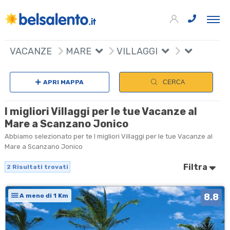
+
VACANZE
MARE
VILLAGGI
−
APRI MAPPA
CERCA
I migliori Villaggi per le tue Vacanze al
Mare a Scanzano Jonico
Abbiamo selezionato per te I migliori Villaggi per le tue Vacanze al
Mare a Scanzano Jonico
Filtra
2
Risultati trovati
8.8
A meno di 1 Km