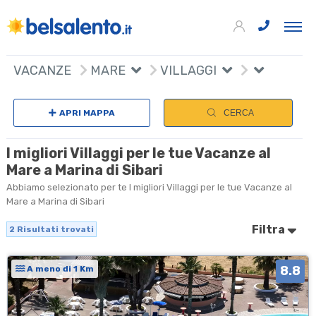
+
VACANZE
MARE
VILLAGGI
−
APRI MAPPA
CERCA
I migliori Villaggi per le tue Vacanze al
Mare a Marina di Sibari
Abbiamo selezionato per te I migliori Villaggi per le tue Vacanze al
Mare a Marina di Sibari
Filtra
2
Risultati trovati
8.8
A meno di 1 Km