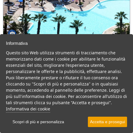
Informativa
Villaggio Hotel Costa Sybaris
Questo sito Web utilizza strumenti di tracciamento che
Calabria > Cassano allo Ionio > Marina di Sibari
memorizzano dati come i cookie per abilitare le funzionalità
80 Camere
essenziali del sito, migliorare l'esperienza utente,
personalizzare le offerte e la pubblicità, effettuare analisi.
Hotel 4 stelle in Calabria, con animazione e cucina tipica, per una
Puoi liberamente prestare o rifiutare il tuo consenso ora
vacanza divertente per tutta la famiglia.
cliccando su "Scopri di più e personalizza" o in qualsiasi
Villaggio
Hotel
momento, accedendo al pannello delle preferenze. Leggi di
più sull'informativa dei cookie. Per acconsentire all’utilizzo di
VEDI SU MAPPA
tali strumenti clicca su pulsante “Accetta e prosegui”.
INFO STRUTTURA
Informativa dei cookie
APRI STRUTTURA
Scopri di più e personalizza
Accetta e prosegui