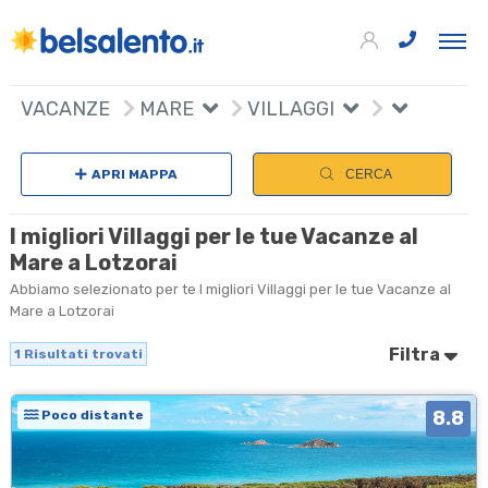
+
VACANZE
MARE
VILLAGGI
−
APRI MAPPA
CERCA
I migliori Villaggi per le tue Vacanze al
Mare a Lotzorai
Abbiamo selezionato per te I migliori Villaggi per le tue Vacanze al
Mare a Lotzorai
Filtra
1
Risultati trovati
8.8
Poco distante