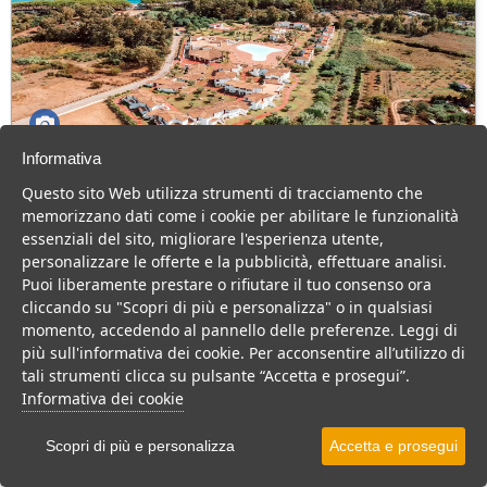
Informativa
Marina Torre Navarrese Resort
Questo sito Web utilizza strumenti di tracciamento che
Sardegna > Lotzorai > Tancau sul Mare
memorizzano dati come i cookie per abilitare le funzionalità
134 Camere
essenziali del sito, migliorare l'esperienza utente,
personalizzare le offerte e la pubblicità, effettuare analisi.
Resort posizionato su una delle più belle spiagge della Sardegna,
Puoi liberamente prestare o rifiutare il tuo consenso ora
con ampia piscina, animazione e buona cucina.
cliccando su "Scopri di più e personalizza" o in qualsiasi
Villaggio
Resort
momento, accedendo al pannello delle preferenze. Leggi di
più sull'informativa dei cookie. Per acconsentire all’utilizzo di
VEDI SU MAPPA
tali strumenti clicca su pulsante “Accetta e prosegui”.
INFO STRUTTURA
Informativa dei cookie
APRI STRUTTURA
Scopri di più e personalizza
Accetta e prosegui