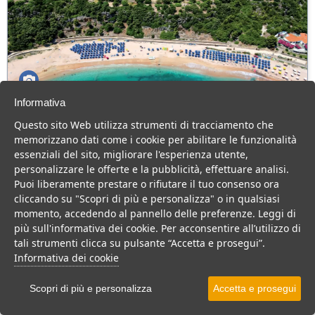
Informativa
Palmasera Village Resort
Questo sito Web utilizza strumenti di tracciamento che
Sardegna > Dorgali > Cala Gonone
memorizzano dati come i cookie per abilitare le funzionalità
423 Camere
essenziali del sito, migliorare l'esperienza utente,
personalizzare le offerte e la pubblicità, effettuare analisi.
Resort a pochi passi dallo splendido mare sardo, con piscine e
Puoi liberamente prestare o rifiutare il tuo consenso ora
animazione, animali ammessi.
cliccando su "Scopri di più e personalizza" o in qualsiasi
Villaggio
Resort
momento, accedendo al pannello delle preferenze. Leggi di
più sull'informativa dei cookie. Per acconsentire all’utilizzo di
VEDI SU MAPPA
tali strumenti clicca su pulsante “Accetta e prosegui”.
INFO STRUTTURA
Informativa dei cookie
APRI STRUTTURA
Scopri di più e personalizza
Accetta e prosegui