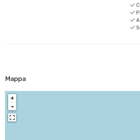
C
P
Ar
S
Mappa
+
-