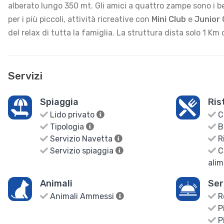
alberato lungo 350 mt. Gli amici a quattro zampe sono i 
per i più piccoli, attività ricreative con
Mini Club
e
Junior 
del
relax di tutta la famiglia. La struttura dista solo 1 Km
Servizi
Spiaggia
Ris
Lido privato
Cu
Tipologia
B
Servizio Navetta
R
Servizio spiaggia
Cu
alim
Animali
Ser
Animali Ammessi
R
Pi
Pi