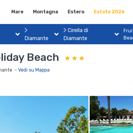
Mare
Montagna
Estero
Estate 2026
Cirella di
Frui
Diamante
Diamante
Bea
oliday Beach
iamante
- Vedi su Mappa