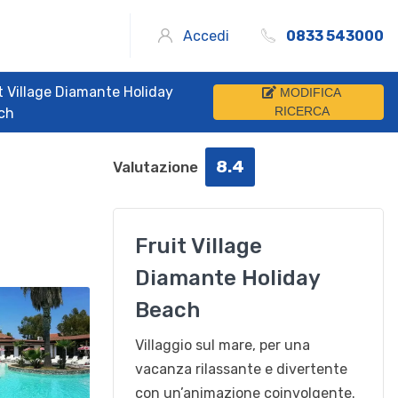
Accedi
0833 543000
t Village Diamante Holiday
MODIFICA
RICERCA
ch
8.4
Valutazione
Fruit Village
Diamante Holiday
Beach
Villaggio sul mare, per una
vacanza rilassante e divertente
con un’animazione coinvolgente.