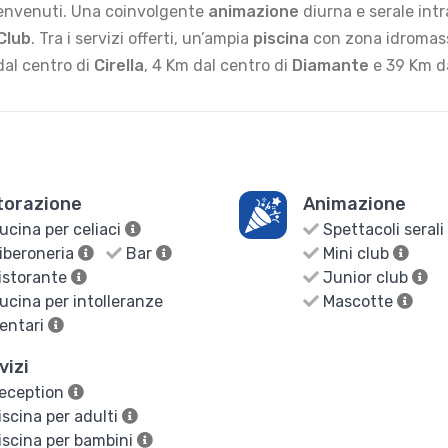
benvenuti. Una coinvolgente
animazione
diurna e serale intr
Club
. Tra i servizi offerti, un’ampia
piscina
con zona idromass
 dal centro di
Cirella
, 4 Km dal centro di
Diamante
e 39 Km 
torazione
Animazione
cina per celiaci
Spettacoli serali
iberoneria
Bar
Mini club
istorante
Junior club
cina per intolleranze
Mascotte
entari
vizi
eception
scina per adulti
scina per bambini