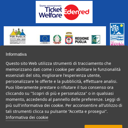
Operazione Cofinanziata dal P.S.R. Puglia 2014-2020,
Informativa
Fondo FEASR,
Questo sito Web utilizza strumenti di tracciamento che
Misura 19, Sottomisura 19.2, SSL GAL, Azione 4, Intervento
memorizzano dati come i cookie per abilitare le funzionalità
4.2.
essenziali del sito, migliorare l'esperienza utente,
personalizzare le offerte e la pubblicità, effettuare analisi.
Puoi liberamente prestare o rifiutare il tuo consenso ora
cliccando su "Scopri di più e personalizza" o in qualsiasi
BelSalento di proprietà di Kalintour s.r.l. è gestito da Vacanzedigital
momento, accedendo al pannello delle preferenze. Leggi di
s.r.l. via Bologna 2 Tricase (Le) p.iva 05108640755;
più sull'informativa dei cookie. Per acconsentire all’utilizzo di
licenza amministrativa n.0079508 del 27/10/2020; Registro Imprese
tali strumenti clicca su pulsante “Accetta e prosegui”.
CCIAA di Lecce n. 05108640755 - Numero REA: LE - 342564;
Informativa dei cookie
Capitale Sociale Euro 10.000,00.
©️ 2021 Tutti i diritti riservati.