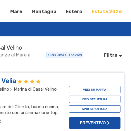
Mare
Montagna
Estero
Estate 2026
al Velino
canze al Mare a
Filtra
1
Risultati trovati
 Velia
ino > Marina di Casal Velino
VEDI SU MAPPA
INFO STRUTTURA
mare del Cilento, buona cucina,
APRI STRUTTURA
mento con un’animazione top.
t
PREVENTIVO