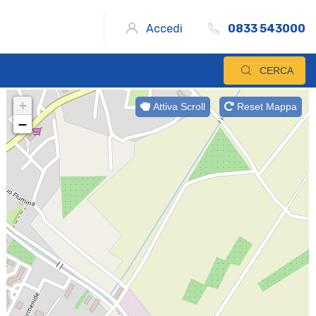
Accedi
0833 543000
CERCA
+
Attiva Scroll
Reset Mappa
−