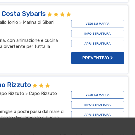
l Costa Sybaris
lo Ionio > Marina di Sibari
VEDI SU MAPPA
INFO STRUTTURA
bria, con animazione e cucina
APRI STRUTTURA
a divertente per tutta la
PREVENTIVO
po Rizzuto
 Capo Rizzuto > Capo Rizzuto
VEDI SU MAPPA
INFO STRUTTURA
amiglie a pochi passi dal mare di
APRI STRUTTURA
, tanto divertimento e buona
za top
PREVENTIVO
t