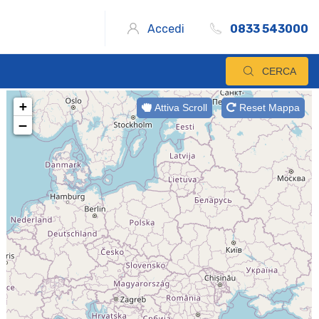
Accedi
0833 543000
CERCA
+
Attiva Scroll
Reset Mappa
−