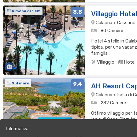
8.8
A meno di 1 Km
Villaggio Hote
Calabria > Cassano al
80 Camere
Hotel 4 stelle in Cala
tipica, per una vacanz
famiglia.
Villaggio
Hotel
9.4
Sul mare
AH Resort Ca
Calabria > Isola di
282 Camere
Ottimo villaggio per f
Isola di Capo Rizzuto
cucina per una vacan
Informativa
Villaggio
Resor