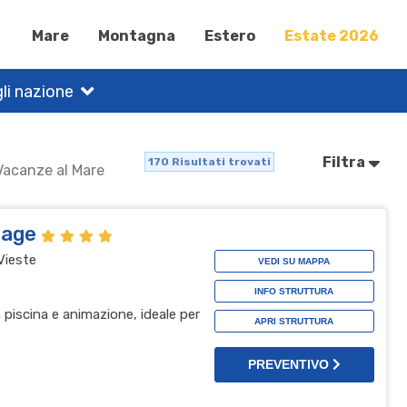
Mare
Montagna
Estero
Estate 2026
li nazione
Filtra
170
Risultati trovati
 Vacanze al Mare
llage
Vieste
VEDI SU MAPPA
INFO STRUTTURA
n piscina e animazione, ideale per
APRI STRUTTURA
PREVENTIVO