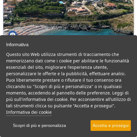
Informativa
Hotel Club Guardacosta
Questo sito Web utilizza strumenti di tracciamento che
Calabria > Calabria tirrenica > Diamante > Cirella di Diamante
memorizzano dati come i cookie per abilitare le funzionalità
54 Camere
essenziali del sito, migliorare l'esperienza utente,
personalizzare le offerte e la pubblicità, effettuare analisi.
Hotel Club sul mare della Calabria tirrenica, ideale per famiglie e
Puoi liberamente prestare o rifiutare il tuo consenso ora
coppie.
cliccando su "Scopri di più e personalizza" o in qualsiasi
Villaggio
Hotel
momento, accedendo al pannello delle preferenze. Leggi di
più sull'informativa dei cookie. Per acconsentire all’utilizzo di
VEDI SU MAPPA
tali strumenti clicca su pulsante “Accetta e prosegui”.
INFO STRUTTURA
Informativa dei cookie
APRI STRUTTURA
Scopri di più e personalizza
Accetta e prosegui