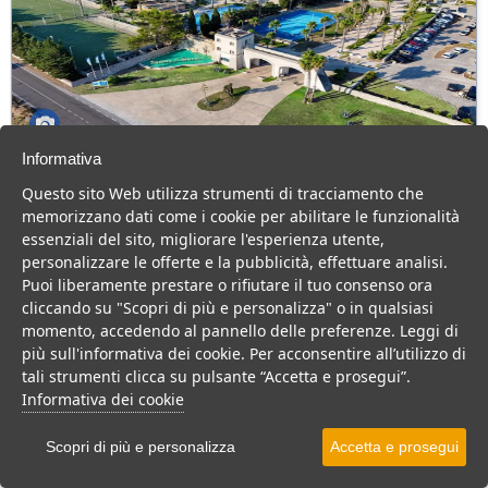
Informativa
Futura Club Barone Di Mare
Questo sito Web utilizza strumenti di tracciamento che
Puglia > Salento > Melendugno > Torre dell'Orso
memorizzano dati come i cookie per abilitare le funzionalità
170 Camere
essenziali del sito, migliorare l'esperienza utente,
personalizzare le offerte e la pubblicità, effettuare analisi.
Resort 4 stelle a Torre dell'Orso, Centro benessere, impianti
Puoi liberamente prestare o rifiutare il tuo consenso ora
sportivi e tanta animazione, per una vacanza in famiglia.
cliccando su "Scopri di più e personalizza" o in qualsiasi
Villaggio
Resort
Hotel
momento, accedendo al pannello delle preferenze. Leggi di
più sull'informativa dei cookie. Per acconsentire all’utilizzo di
VEDI SU MAPPA
tali strumenti clicca su pulsante “Accetta e prosegui”.
INFO STRUTTURA
Informativa dei cookie
APRI STRUTTURA
Scopri di più e personalizza
Accetta e prosegui