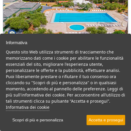
Informativa
AH Resort Capo Rizzuto
Questo sito Web utilizza strumenti di tracciamento che
Calabria > Isola di Capo Rizzuto > Capo Rizzuto
memorizzano dati come i cookie per abilitare le funzionalità
282 Camere
essenziali del sito, migliorare l'esperienza utente,
personalizzare le offerte e la pubblicità, effettuare analisi.
Ottimo villaggio per famiglie a pochi passi dal mare di Isola di Capo
Puoi liberamente prestare o rifiutare il tuo consenso ora
Rizzuto, tanto divertimento e buona cucina per una vacanza top
cliccando su "Scopri di più e personalizza" o in qualsiasi
Villaggio
Resort
momento, accedendo al pannello delle preferenze. Leggi di
più sull'informativa dei cookie. Per acconsentire all’utilizzo di
VEDI SU MAPPA
tali strumenti clicca su pulsante “Accetta e prosegui”.
INFO STRUTTURA
Informativa dei cookie
APRI STRUTTURA
Scopri di più e personalizza
Accetta e prosegui