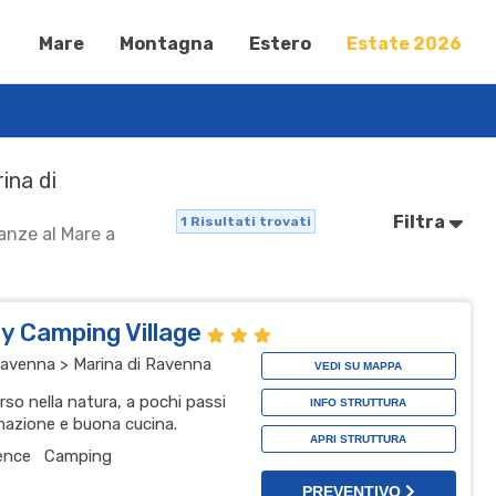
Mare
Montagna
Estero
Estate 2026
rina di
Filtra
1
Risultati trovati
canze al Mare a
y Camping Village
avenna > Marina di Ravenna
VEDI SU MAPPA
so nella natura, a pochi passi
INFO STRUTTURA
imazione e buona cucina.
APRI STRUTTURA
ence
Camping
PREVENTIVO