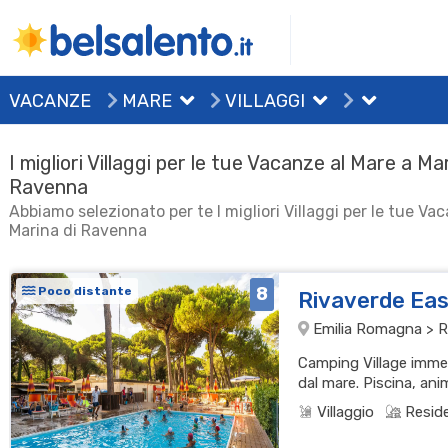
VACANZE
MARE
VILLAGGI
I migliori Villaggi per le tue Vacanze al Mare a Ma
Ravenna
Abbiamo selezionato per te I migliori Villaggi per le tue Va
Marina di Ravenna
8
Poco distante
Rivaverde Eas
Emilia Romagna > R
Camping Village immer
dal mare. Piscina, an
Villaggio
Resid