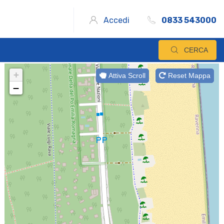
Accedi
0833 543000
CERCA
+
Attiva Scroll
Reset Mappa
−