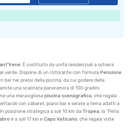
ant’Irene
. È costituito da unità residenziali a schiera
 dal verde. Dispone di un ristorante con formula
Pensione
 bar nei pressi della piscina, da cui godere della
tramite una scalinata panoramica di 100 gradini
rene una meravigliosa
piscina scenografica
, che regala
ettacoli con cabaret, piano bar e serate a tema adatti a
. In posizione strategica a soli 10 km da
Tropea
, la “Perla
labro
è a soli 17 km e
Capo Vaticano
, che regala viste