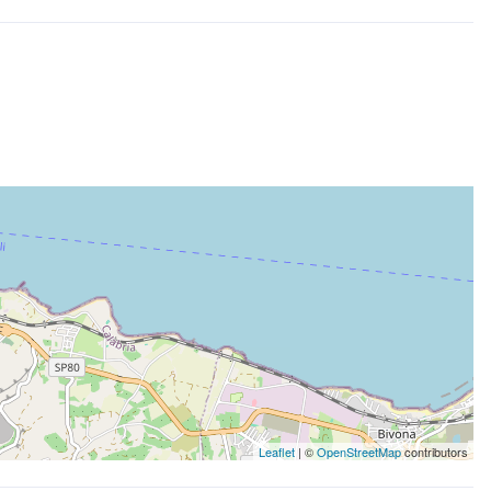
Leaflet
| ©
OpenStreetMap
contributors