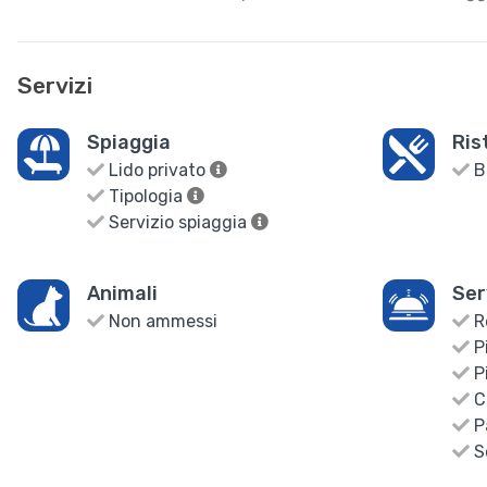
Servizi
Spiaggia
Ris
Lido privato
B
Tipologia
Servizio spiaggia
Animali
Ser
Non ammessi
R
Pi
Pi
C
P
S