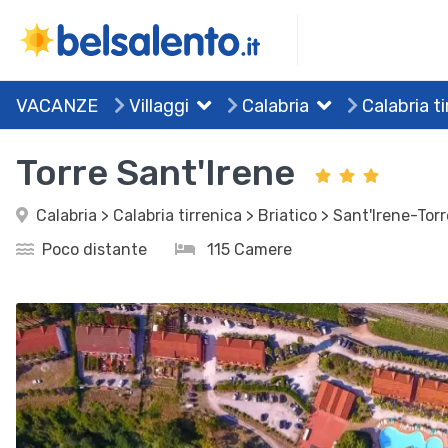
VACANZE
Villaggi
Calabria
Calabria ti
Torre Sant'Irene
Calabria > Calabria tirrenica > Briatico > Sant'Irene-To
Poco distante
115 Camere