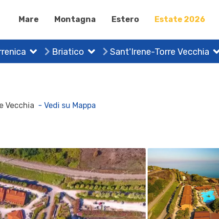
Mare
Montagna
Estero
Estate 2026
rrenica
Briatico
Sant'Irene-Torre Vecchia
rre Vecchia
- Vedi su Mappa