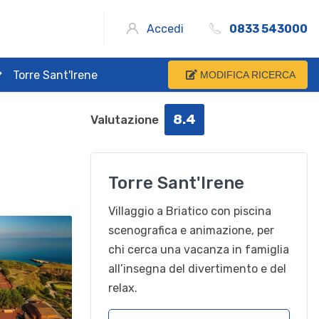
Accedi
0833 543000
Torre Sant'Irene
MODIFICA RICERCA
8.4
Valutazione
Torre Sant'Irene
Villaggio a Briatico con piscina
scenografica e animazione, per
chi cerca una vacanza in famiglia
all’insegna del divertimento e del
relax.