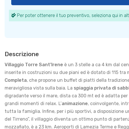
Per poter ottenere il tuo preventivo, seleziona qui in alt
Descrizione
Villaggio Torre Sant’Irene
è un 3 stelle a ca 4 km dal cen
inserite in costruzioni su due piani ed è dotato di 115 tr
Completa
, che propone un buffet di piatti della tradizio
meravigliosa vista sulla baia. La
spiaggia privata di sabb
digradante verso il mare, dista ca 300 mt ed è adatta per
grandi momenti di relax. L’
animazione
, coinvolgente, int
tutta la famiglia. Infine, per i più sportivi, a disposizion
del Tirreno”, il villaggio diventa un ottimo punto di parten
mozzafiato, è a 23 km. Aeroporti di Lamezia Terme e Regg