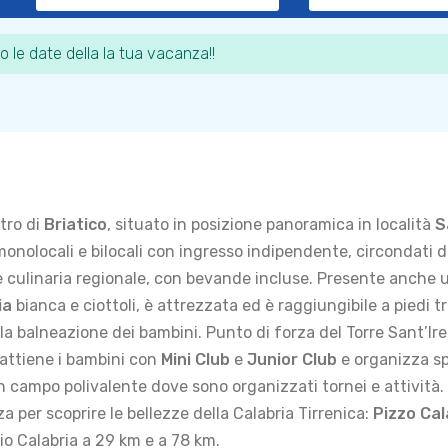
o le date della la tua vacanza!!
tro di
Briatico
, situato in posizione panoramica in località
S
a monolocali e bilocali con ingresso indipendente, circondati
ne culinaria regionale, con bevande incluse. Presente anche un
ia
bianca e ciottoli, è attrezzata ed è raggiungibile a piedi 
 la balneazione dei bambini. Punto di forza del Torre Sant’I
rattiene i bambini con
Mini Club
e
Junior Club
e organizza sp
e un campo polivalente dove sono organizzati tornei e attività
za per scoprire le bellezze della Calabria Tirrenica:
Pizzo Ca
io Calabria a 29 km e a 78 km.