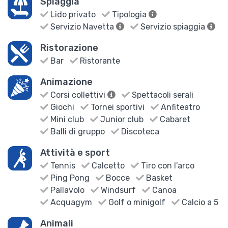
Spiaggia
Lido privato
Tipologia
Servizio Navetta
Servizio spiaggia
Ristorazione
Bar
Ristorante
Animazione
Corsi collettivi
Spettacoli serali
Giochi
Tornei sportivi
Anfiteatro
Mini club
Junior club
Cabaret
Balli di gruppo
Discoteca
Attività e sport
Tennis
Calcetto
Tiro con l'arco
Ping Pong
Bocce
Basket
Pallavolo
Windsurf
Canoa
Acquagym
Golf o minigolf
Calcio a 5
Animali