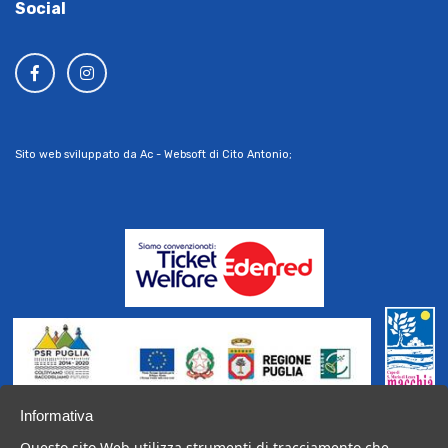
Social
Sito web sviluppato da Ac - Websoft di Cito Antonio;
Operazione Cofinanziata dal P.S.R. Puglia 2014-2020,
Informativa
Fondo FEASR,
Questo sito Web utilizza strumenti di tracciamento che