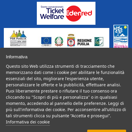
Operazione Cofinanziata dal P.S.R. Puglia 2014-2020,
Informativa
Fondo FEASR,
Questo sito Web utilizza strumenti di tracciamento che
Misura 19, Sottomisura 19.2, SSL GAL, Azione 4, Intervento
memorizzano dati come i cookie per abilitare le funzionalità
4.2.
essenziali del sito, migliorare l'esperienza utente,
personalizzare le offerte e la pubblicità, effettuare analisi.
Puoi liberamente prestare o rifiutare il tuo consenso ora
cliccando su "Scopri di più e personalizza" o in qualsiasi
BelSalento di proprietà di Kalintour s.r.l. è gestito da Vacanzedigital
momento, accedendo al pannello delle preferenze. Leggi di
s.r.l. via Bologna 2 Tricase (Le) p.iva 05108640755;
più sull'informativa dei cookie. Per acconsentire all’utilizzo di
licenza amministrativa n.0079508 del 27/10/2020; Registro Imprese
tali strumenti clicca su pulsante “Accetta e prosegui”.
CCIAA di Lecce n. 05108640755 - Numero REA: LE - 342564;
Informativa dei cookie
Capitale Sociale Euro 10.000,00.
©️ 2021 Tutti i diritti riservati.