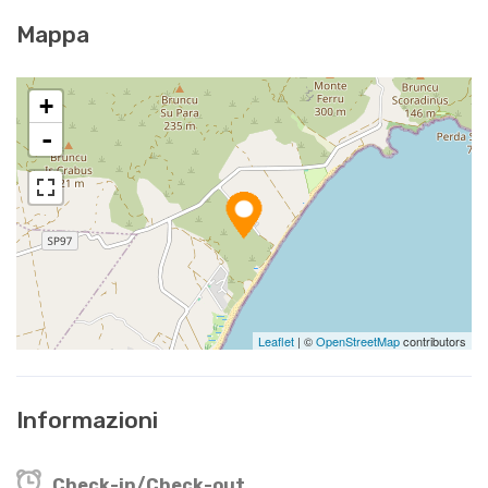
Mappa
+
-
Leaflet
| ©
OpenStreetMap
contributors
Informazioni
Check-in/Check-out