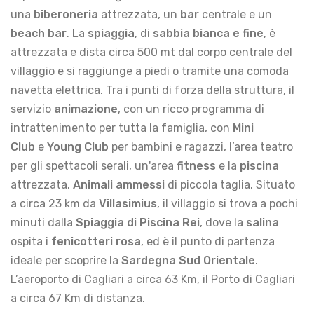
una
biberoneria
attrezzata, un
bar
centrale e un
beach bar
. La
spiaggia
, di
sabbia bianca e fine
, è
attrezzata e dista circa 500 mt dal corpo centrale del
villaggio e si raggiunge a piedi o tramite una comoda
navetta elettrica. Tra i punti di forza della struttura, il
servizio
animazione
, con un ricco programma di
intrattenimento per tutta la famiglia, con
Mini
Club
e
Young Club
per bambini e ragazzi, l’area teatro
per gli spettacoli serali, un'area
fitness
e la
piscina
attrezzata.
Animali ammessi
di piccola taglia. Situato
a circa 23 km da
Villasimius
, il villaggio si trova a pochi
minuti dalla
Spiaggia di Piscina Rei
, dove la
salina
ospita i
fenicotteri rosa
, ed è il punto di partenza
ideale per scoprire la
Sardegna Sud Orientale
.
L’aeroporto di Cagliari a circa 63 Km, il Porto di Cagliari
a circa 67 Km di distanza.