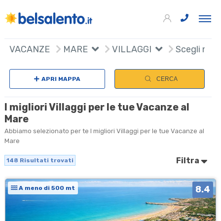
148
+
VACANZE
MARE
VILLAGGI
Scegli naz
−
APRI MAPPA
CERCA
I migliori Villaggi per le tue Vacanze al
Mare
Abbiamo selezionato per te I migliori Villaggi per le tue Vacanze al
Mare
Filtra
148
Risultati trovati
8.4
A meno di 500 mt