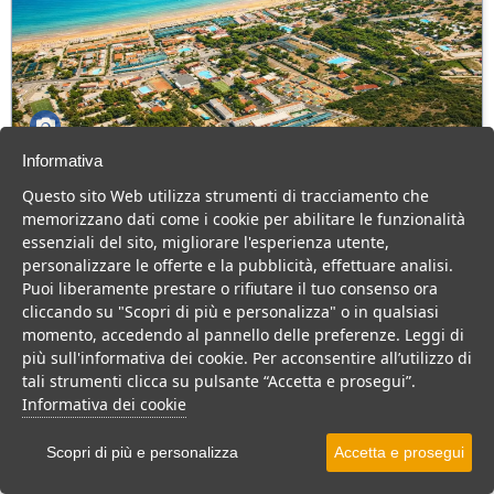
Informativa
Green Park Village
Questo sito Web utilizza strumenti di tracciamento che
Puglia > Gargano > Vieste
memorizzano dati come i cookie per abilitare le funzionalità
107 Camere
essenziali del sito, migliorare l'esperienza utente,
personalizzare le offerte e la pubblicità, effettuare analisi.
Villaggio a Vieste, con piscina e animazione, ideale per famiglie
Puoi liberamente prestare o rifiutare il tuo consenso ora
con bambini.
cliccando su "Scopri di più e personalizza" o in qualsiasi
Villaggio
Hotel
momento, accedendo al pannello delle preferenze. Leggi di
più sull'informativa dei cookie. Per acconsentire all’utilizzo di
VEDI SU MAPPA
tali strumenti clicca su pulsante “Accetta e prosegui”.
INFO STRUTTURA
Informativa dei cookie
APRI STRUTTURA
Scopri di più e personalizza
Accetta e prosegui