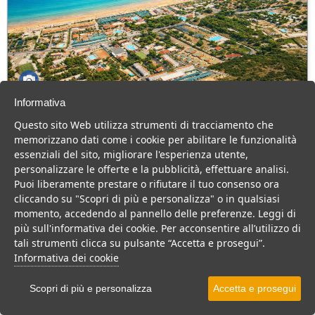
Informativa
Green Park Village
Questo sito Web utilizza strumenti di tracciamento che
Puglia > Gargano > Vieste
memorizzano dati come i cookie per abilitare le funzionalità
107 Camere
essenziali del sito, migliorare l'esperienza utente,
personalizzare le offerte e la pubblicità, effettuare analisi.
Villaggio a Vieste, con piscina e animazione, ideale per famiglie
Puoi liberamente prestare o rifiutare il tuo consenso ora
con bambini.
cliccando su "Scopri di più e personalizza" o in qualsiasi
Villaggio
Hotel
momento, accedendo al pannello delle preferenze. Leggi di
più sull'informativa dei cookie. Per acconsentire all’utilizzo di
VEDI SU MAPPA
tali strumenti clicca su pulsante “Accetta e prosegui”.
INFO STRUTTURA
Informativa dei cookie
APRI STRUTTURA
Scopri di più e personalizza
Accetta e prosegui