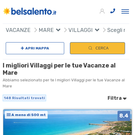
148
+
VACANZE
MARE
VILLAGGI
Scegli naz
−
APRI MAPPA
CERCA
I migliori Villaggi per le tue Vacanze al
Mare
Abbiamo selezionato per te I migliori Villaggi per le tue Vacanze al
Mare
Filtra
148
Risultati trovati
8.4
A meno di 500 mt