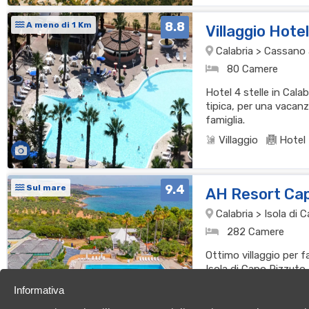
8.8
A meno di 1 Km
Villaggio Hote
Calabria > Cassano al
80 Camere
Hotel 4 stelle in Cala
tipica, per una vacanz
famiglia.
Villaggio
Hotel
9.4
Sul mare
AH Resort Ca
Calabria > Isola di
282 Camere
Ottimo villaggio per f
Isola di Capo Rizzuto
cucina per una vacan
Informativa
Villaggio
Resor