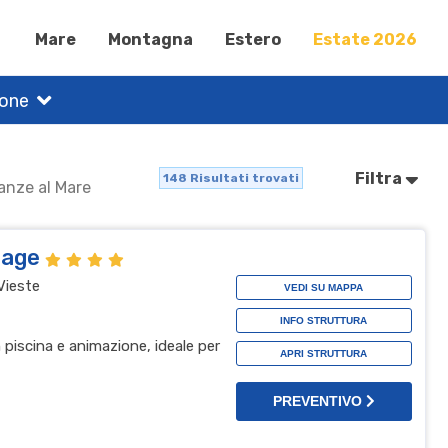
Mare
Montagna
Estero
Estate 2026
ione
Filtra
148
Risultati trovati
canze al Mare
llage
Vieste
VEDI SU MAPPA
INFO STRUTTURA
n piscina e animazione, ideale per
APRI STRUTTURA
PREVENTIVO