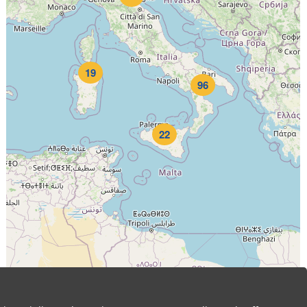
19
96
22