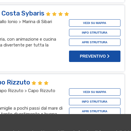
l Costa Sybaris
lo Ionio > Marina di Sibari
VEDI SU MAPPA
INFO STRUTTURA
bria, con animazione e cucina
APRI STRUTTURA
a divertente per tutta la
PREVENTIVO
po Rizzuto
 Capo Rizzuto > Capo Rizzuto
VEDI SU MAPPA
INFO STRUTTURA
amiglie a pochi passi dal mare di
APRI STRUTTURA
, tanto divertimento e buona
za top
PREVENTIVO
t