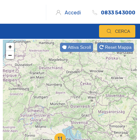
Accedi
0833 543000
CERCA
+
Attiva Scroll
Reset Mappa
−
11