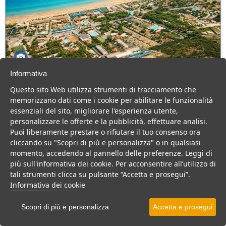
Informativa
Green Park Village
Questo sito Web utilizza strumenti di tracciamento che
Puglia > Gargano > Vieste
memorizzano dati come i cookie per abilitare le funzionalità
107 Camere
essenziali del sito, migliorare l'esperienza utente,
personalizzare le offerte e la pubblicità, effettuare analisi.
Villaggio a Vieste, con piscina e animazione, ideale per famiglie
Puoi liberamente prestare o rifiutare il tuo consenso ora
con bambini.
cliccando su "Scopri di più e personalizza" o in qualsiasi
Villaggio
Hotel
momento, accedendo al pannello delle preferenze. Leggi di
più sull'informativa dei cookie. Per acconsentire all’utilizzo di
VEDI SU MAPPA
tali strumenti clicca su pulsante “Accetta e prosegui”.
INFO STRUTTURA
Informativa dei cookie
APRI STRUTTURA
Scopri di più e personalizza
Accetta e prosegui