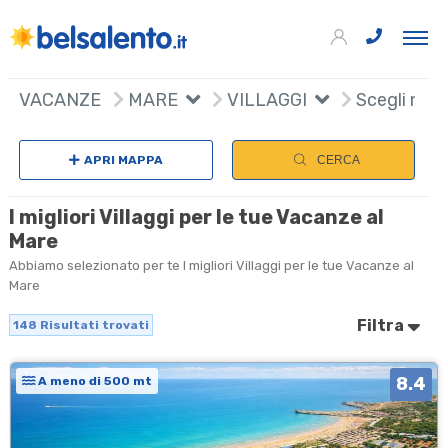
148
+
VACANZE
MARE
VILLAGGI
Scegli naz
−
APRI MAPPA
CERCA
I migliori Villaggi per le tue Vacanze al
Mare
Abbiamo selezionato per te I migliori Villaggi per le tue Vacanze al
Mare
Filtra
148
Risultati trovati
8.4
A meno di 500 mt