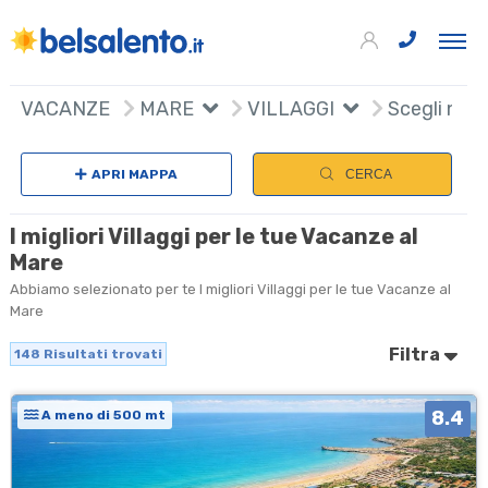
148
+
VACANZE
MARE
VILLAGGI
Scegli naz
−
APRI MAPPA
CERCA
I migliori Villaggi per le tue Vacanze al
Mare
Abbiamo selezionato per te I migliori Villaggi per le tue Vacanze al
Mare
Filtra
148
Risultati trovati
8.4
A meno di 500 mt