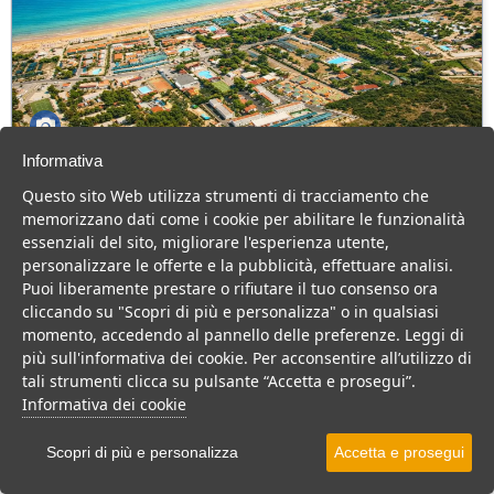
Informativa
Green Park Village
Questo sito Web utilizza strumenti di tracciamento che
Puglia > Gargano > Vieste
memorizzano dati come i cookie per abilitare le funzionalità
107 Camere
essenziali del sito, migliorare l'esperienza utente,
personalizzare le offerte e la pubblicità, effettuare analisi.
Villaggio a Vieste, con piscina e animazione, ideale per famiglie
Puoi liberamente prestare o rifiutare il tuo consenso ora
con bambini.
cliccando su "Scopri di più e personalizza" o in qualsiasi
Villaggio
Hotel
momento, accedendo al pannello delle preferenze. Leggi di
più sull'informativa dei cookie. Per acconsentire all’utilizzo di
VEDI SU MAPPA
tali strumenti clicca su pulsante “Accetta e prosegui”.
INFO STRUTTURA
Informativa dei cookie
APRI STRUTTURA
Scopri di più e personalizza
Accetta e prosegui