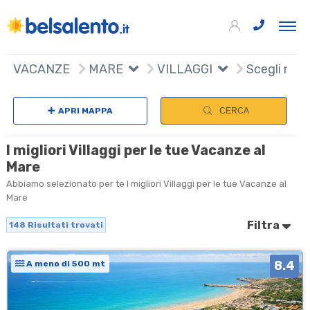
148
+
VACANZE
MARE
VILLAGGI
Scegli naz
−
APRI MAPPA
CERCA
I migliori Villaggi per le tue Vacanze al
Mare
Abbiamo selezionato per te I migliori Villaggi per le tue Vacanze al
Mare
Filtra
148
Risultati trovati
8.4
A meno di 500 mt