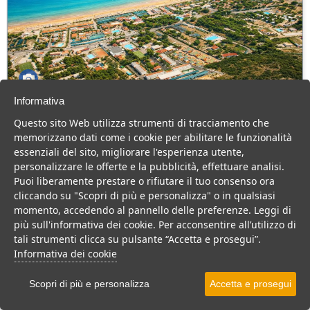
Informativa
Green Park Village
Questo sito Web utilizza strumenti di tracciamento che
Puglia > Gargano > Vieste
memorizzano dati come i cookie per abilitare le funzionalità
107 Camere
essenziali del sito, migliorare l'esperienza utente,
personalizzare le offerte e la pubblicità, effettuare analisi.
Villaggio a Vieste, con piscina e animazione, ideale per famiglie
Puoi liberamente prestare o rifiutare il tuo consenso ora
con bambini.
cliccando su "Scopri di più e personalizza" o in qualsiasi
Villaggio
Hotel
momento, accedendo al pannello delle preferenze. Leggi di
più sull'informativa dei cookie. Per acconsentire all’utilizzo di
VEDI SU MAPPA
tali strumenti clicca su pulsante “Accetta e prosegui”.
INFO STRUTTURA
Informativa dei cookie
APRI STRUTTURA
Scopri di più e personalizza
Accetta e prosegui