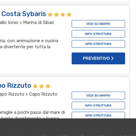
l Costa Sybaris
lo Ionio > Marina di Sibari
VEDI SU MAPPA
INFO STRUTTURA
bria, con animazione e cucina
APRI STRUTTURA
a divertente per tutta la
PREVENTIVO
po Rizzuto
 Capo Rizzuto > Capo Rizzuto
VEDI SU MAPPA
INFO STRUTTURA
amiglie a pochi passi dal mare di
APRI STRUTTURA
, tanto divertimento e buona
za top
PREVENTIVO
t