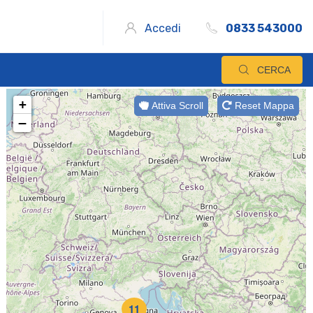
Accedi
0833 543000
CERCA
+
Attiva Scroll
Reset Mappa
−
11