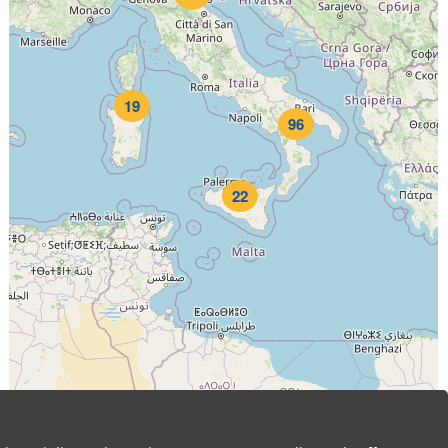
19
96
22