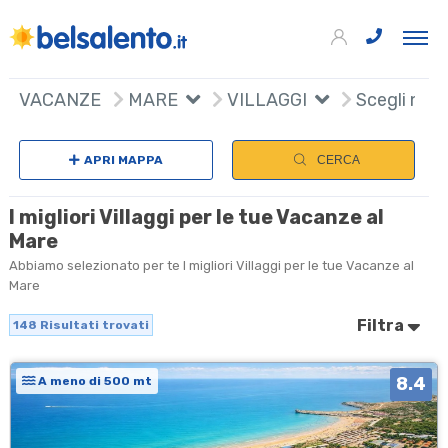
148
+
VACANZE
MARE
VILLAGGI
Scegli naz
−
APRI MAPPA
CERCA
I migliori Villaggi per le tue Vacanze al
Mare
Abbiamo selezionato per te I migliori Villaggi per le tue Vacanze al
Mare
Filtra
148
Risultati trovati
8.4
A meno di 500 mt