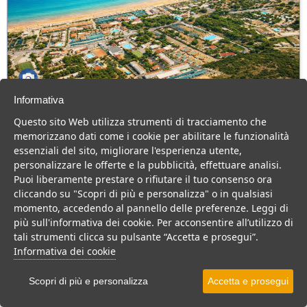
Informativa
Green Park Village
Questo sito Web utilizza strumenti di tracciamento che
Puglia > Gargano > Vieste
memorizzano dati come i cookie per abilitare le funzionalità
107 Camere
essenziali del sito, migliorare l'esperienza utente,
personalizzare le offerte e la pubblicità, effettuare analisi.
Villaggio a Vieste, con piscina e animazione, ideale per famiglie
Puoi liberamente prestare o rifiutare il tuo consenso ora
con bambini.
cliccando su "Scopri di più e personalizza" o in qualsiasi
Villaggio
Hotel
momento, accedendo al pannello delle preferenze. Leggi di
più sull'informativa dei cookie. Per acconsentire all’utilizzo di
VEDI SU MAPPA
tali strumenti clicca su pulsante “Accetta e prosegui”.
INFO STRUTTURA
Informativa dei cookie
APRI STRUTTURA
Scopri di più e personalizza
Accetta e prosegui