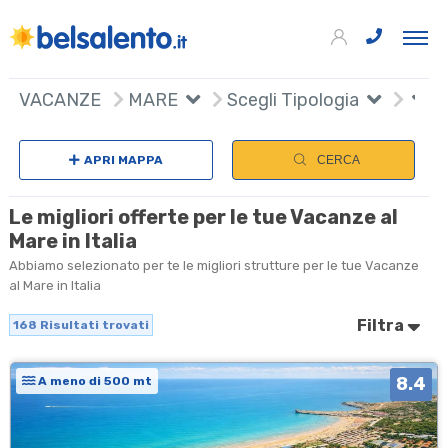
168
+
VACANZE
MARE
Scegli Tipologia
−
APRI MAPPA
CERCA
Le migliori offerte per le tue Vacanze al
Mare in Italia
Abbiamo selezionato per te le migliori strutture per le tue Vacanze
al Mare in Italia
Filtra
168
Risultati trovati
8.4
A meno di 500 mt