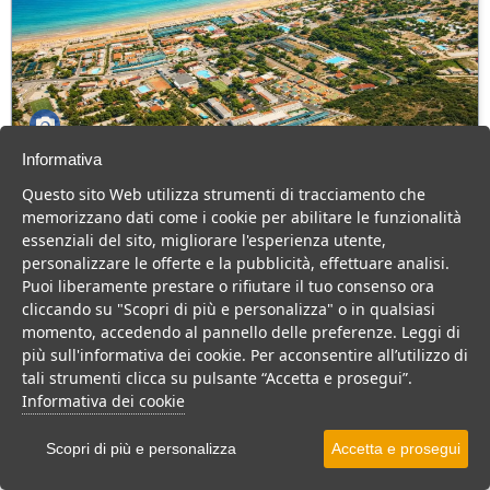
Informativa
Green Park Village
Questo sito Web utilizza strumenti di tracciamento che
Puglia > Gargano > Vieste
memorizzano dati come i cookie per abilitare le funzionalità
107 Camere
essenziali del sito, migliorare l'esperienza utente,
personalizzare le offerte e la pubblicità, effettuare analisi.
Villaggio a Vieste, con piscina e animazione, ideale per famiglie
Puoi liberamente prestare o rifiutare il tuo consenso ora
con bambini.
cliccando su "Scopri di più e personalizza" o in qualsiasi
Villaggio
Hotel
momento, accedendo al pannello delle preferenze. Leggi di
più sull'informativa dei cookie. Per acconsentire all’utilizzo di
VEDI SU MAPPA
tali strumenti clicca su pulsante “Accetta e prosegui”.
INFO STRUTTURA
Informativa dei cookie
APRI STRUTTURA
Scopri di più e personalizza
Accetta e prosegui