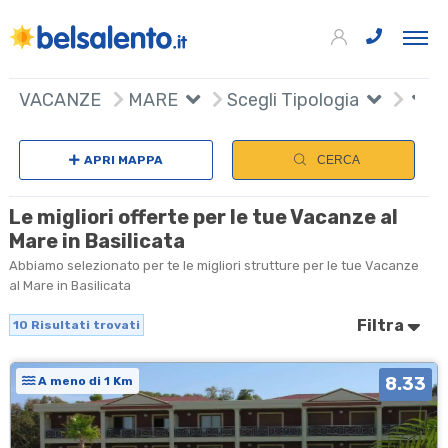
+
VACANZE
MARE
Scegli Tipologia
−
APRI MAPPA
CERCA
Le migliori offerte per le tue Vacanze al
Mare in Basilicata
Abbiamo selezionato per te le migliori strutture per le tue Vacanze
al Mare in Basilicata
Filtra
10
Risultati trovati
8.33
A meno di 1 Km