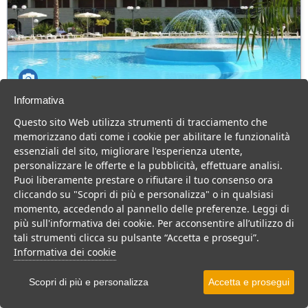
Informativa
Villaggio Hotel Akiris
Questo sito Web utilizza strumenti di tracciamento che
Basilicata > Nova Siri > Nova Siri Scalo
memorizzano dati come i cookie per abilitare le funzionalità
82 Camere
essenziali del sito, migliorare l'esperienza utente,
personalizzare le offerte e la pubblicità, effettuare analisi.
Villaggio 4 stelle sula mare, ideale per la vacanza di famiglie con
Puoi liberamente prestare o rifiutare il tuo consenso ora
bambini.
cliccando su "Scopri di più e personalizza" o in qualsiasi
Villaggio
Hotel
momento, accedendo al pannello delle preferenze. Leggi di
più sull'informativa dei cookie. Per acconsentire all’utilizzo di
VEDI SU MAPPA
tali strumenti clicca su pulsante “Accetta e prosegui”.
INFO STRUTTURA
Informativa dei cookie
APRI STRUTTURA
Scopri di più e personalizza
Accetta e prosegui