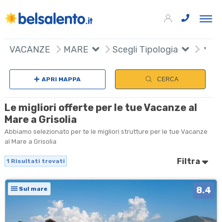
+
VACANZE
MARE
Scegli Tipologia
−
APRI MAPPA
CERCA
Le migliori offerte per le tue Vacanze al
Mare a Grisolia
Abbiamo selezionato per te le migliori strutture per le tue Vacanze
al Mare a Grisolia
Filtra
1
Risultati trovati
8.4
Sul mare