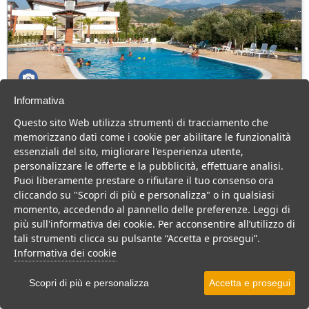
Informativa
Fruit Village Diamante Dominicus Family
Questo sito Web utilizza strumenti di tracciamento che
Village
memorizzano dati come i cookie per abilitare le funzionalità
Calabria > Calabria tirrenica > Grisolia
essenziali del sito, migliorare l'esperienza utente,
40 Camere
personalizzare le offerte e la pubblicità, effettuare analisi.
Puoi liberamente prestare o rifiutare il tuo consenso ora
Hotel 4 stelle affacciato sulla suggestiva Riviera dei Cedri, meta
cliccando su "Scopri di più e personalizza" o in qualsiasi
ideale per gli amanti del relax.
momento, accedendo al pannello delle preferenze. Leggi di
Villaggio
Hotel
più sull'informativa dei cookie. Per acconsentire all’utilizzo di
tali strumenti clicca su pulsante “Accetta e prosegui”.
VEDI SU MAPPA
Informativa dei cookie
INFO STRUTTURA
Scopri di più e personalizza
Accetta e prosegui
APRI STRUTTURA