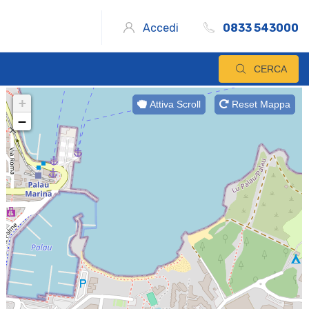
Accedi
0833 543000
CERCA
+
Attiva Scroll
Reset Mappa
−