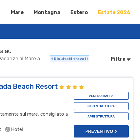
Mare
Montagna
Estero
Estate 2026
Palau
 Vacanze al Mare a
Filtra
1
Risultati trovati
sada Beach Resort
VEDI SU MAPPA
INFO STRUTTURA
ettamente sul mare, consigliato a
APRI STRUTTURA
t
Hotel
PREVENTIVO