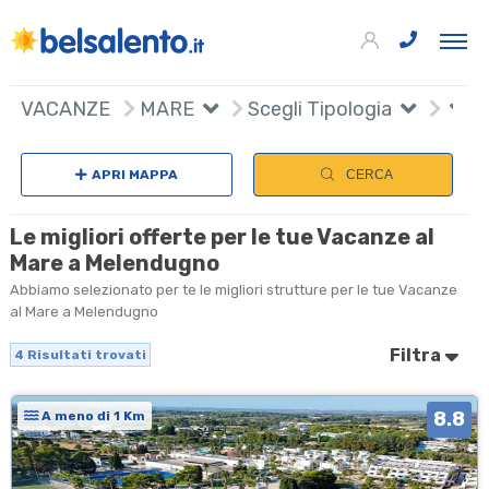
+
VACANZE
MARE
Scegli Tipologia
−
APRI MAPPA
CERCA
Le migliori offerte per le tue Vacanze al
Mare a Melendugno
Abbiamo selezionato per te le migliori strutture per le tue Vacanze
al Mare a Melendugno
Filtra
4
Risultati trovati
8.8
A meno di 1 Km