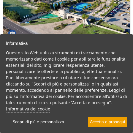
Informativa
Futura Club Barone Di Mare
Questo sito Web utilizza strumenti di tracciamento che
Puglia > Salento > Melendugno > Torre dell'Orso
memorizzano dati come i cookie per abilitare le funzionalità
170 Camere
essenziali del sito, migliorare l'esperienza utente,
personalizzare le offerte e la pubblicità, effettuare analisi.
Resort 4 stelle a Torre dell'Orso, Centro benessere, impianti
Puoi liberamente prestare o rifiutare il tuo consenso ora
sportivi e tanta animazione, per una vacanza in famiglia.
cliccando su "Scopri di più e personalizza" o in qualsiasi
Villaggio
Resort
Hotel
momento, accedendo al pannello delle preferenze. Leggi di
più sull'informativa dei cookie. Per acconsentire all’utilizzo di
VEDI SU MAPPA
tali strumenti clicca su pulsante “Accetta e prosegui”.
INFO STRUTTURA
Informativa dei cookie
APRI STRUTTURA
Scopri di più e personalizza
Accetta e prosegui