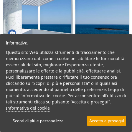
Informativa
AH Club Isola di Pazze
Questo sito Web utilizza strumenti di tracciamento che
Puglia > Salento > Ugento > Torre San Giovanni
memorizzano dati come i cookie per abilitare le funzionalità
87 Camere
essenziali del sito, migliorare l'esperienza utente,
personalizzare le offerte e la pubblicità, effettuare analisi.
Hotel 4 stelle direttamente sul mare, per coppie e famiglie, relax e
Puoi liberamente prestare o rifiutare il tuo consenso ora
buona cucina e divertimento
cliccando su "Scopri di più e personalizza" o in qualsiasi
Hotel
momento, accedendo al pannello delle preferenze. Leggi di
più sull'informativa dei cookie. Per acconsentire all’utilizzo di
VEDI SU MAPPA
tali strumenti clicca su pulsante “Accetta e prosegui”.
INFO STRUTTURA
Informativa dei cookie
APRI STRUTTURA
Scopri di più e personalizza
Accetta e prosegui