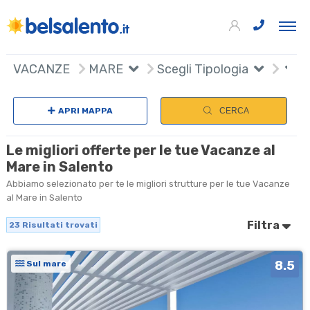
23
+
VACANZE
MARE
Scegli Tipologia
−
APRI MAPPA
CERCA
Le migliori offerte per le tue Vacanze al
Mare in Salento
Abbiamo selezionato per te le migliori strutture per le tue Vacanze
al Mare in Salento
Filtra
23
Risultati trovati
8.5
Sul mare