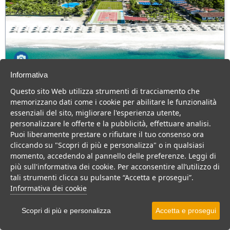
Informativa
Olimpia Cilento Resort & Spa
Questo sito Web utilizza strumenti di tracciamento che
Campania > Cilento > Ascea > Ascea Marina
memorizzano dati come i cookie per abilitare le funzionalità
230 Camere
essenziali del sito, migliorare l'esperienza utente,
personalizzare le offerte e la pubblicità, effettuare analisi.
Villaggio 4 stelle sul mare, ottima cucina, animazione top e tanto
Puoi liberamente prestare o rifiutare il tuo consenso ora
divertimento per tutta la famiglia.
cliccando su "Scopri di più e personalizza" o in qualsiasi
Villaggio
Resort
momento, accedendo al pannello delle preferenze. Leggi di
più sull'informativa dei cookie. Per acconsentire all’utilizzo di
VEDI SU MAPPA
tali strumenti clicca su pulsante “Accetta e prosegui”.
INFO STRUTTURA
Informativa dei cookie
APRI STRUTTURA
Scopri di più e personalizza
Accetta e prosegui