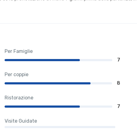
Per Famiglie
7
Per coppie
8
Ristorazione
7
Visite Guidate