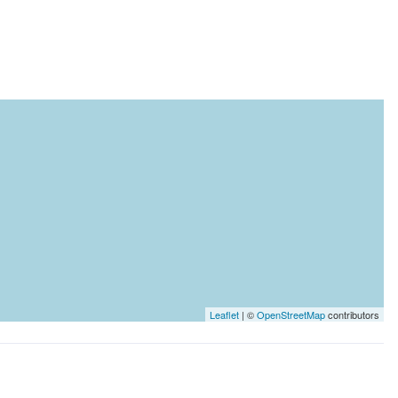
Leaflet
| ©
OpenStreetMap
contributors