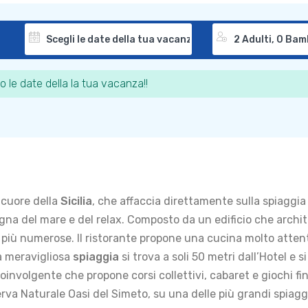
o le date della la tua vacanza!!
 cuore della
Sicilia
, che affaccia direttamente sulla spiaggia d
egna del mare e del relax. Composto da un edificio che archi
 più numerose. Il ristorante propone una cucina molto attent
a meravigliosa
spiaggia
si trova a soli 50 metri dall’Hotel e 
oinvolgente che propone corsi collettivi, cabaret e giochi fino
serva Naturale Oasi del Simeto, su una delle più grandi spiagg