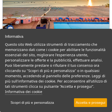
Informativa
Hotel Club Park Philip
Questo sito Web utilizza strumenti di tracciamento che
Sicilia > Patti > Marina di Patti
memorizzano dati come i cookie per abilitare le funzionalità
43 Camere
essenziali del sito, migliorare l'esperienza utente,
personalizzare le offerte e la pubblicità, effettuare analisi.
Hotel a due passi dal mare, con animazione e buona cucina, ideale
Puoi liberamente prestare o rifiutare il tuo consenso ora
per una vacanza di coppia o in famiglia.
cliccando su "Scopri di più e personalizza" o in qualsiasi
Villaggio
Hotel
momento, accedendo al pannello delle preferenze. Leggi di
più sull'informativa dei cookie. Per acconsentire all’utilizzo di
VEDI SU MAPPA
tali strumenti clicca su pulsante “Accetta e prosegui”.
INFO STRUTTURA
Informativa dei cookie
APRI STRUTTURA
Scopri di più e personalizza
Accetta e prosegui