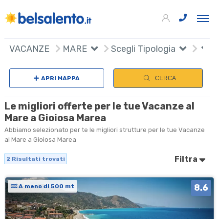
+
VACANZE
MARE
Scegli Tipologia
−
APRI MAPPA
CERCA
Le migliori offerte per le tue Vacanze al
Mare a Gioiosa Marea
Abbiamo selezionato per te le migliori strutture per le tue Vacanze
al Mare a Gioiosa Marea
Filtra
2
Risultati trovati
8.6
A meno di 500 mt