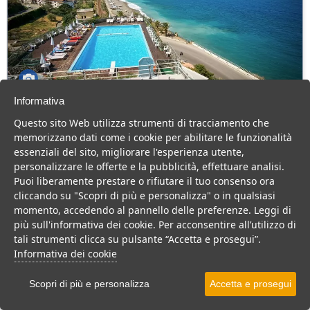
Informativa
Capo Skino Park Hotel
Questo sito Web utilizza strumenti di tracciamento che
Sicilia > Gioiosa Marea
memorizzano dati come i cookie per abilitare le funzionalità
87 Camere
essenziali del sito, migliorare l'esperienza utente,
personalizzare le offerte e la pubblicità, effettuare analisi.
Hotel in Sicilia, mare, buona cucina e tanto divertimento.
Puoi liberamente prestare o rifiutare il tuo consenso ora
Villaggio
Hotel
cliccando su "Scopri di più e personalizza" o in qualsiasi
momento, accedendo al pannello delle preferenze. Leggi di
VEDI SU MAPPA
più sull'informativa dei cookie. Per acconsentire all’utilizzo di
tali strumenti clicca su pulsante “Accetta e prosegui”.
INFO STRUTTURA
Informativa dei cookie
APRI STRUTTURA
Scopri di più e personalizza
Accetta e prosegui
PREVENTIVO