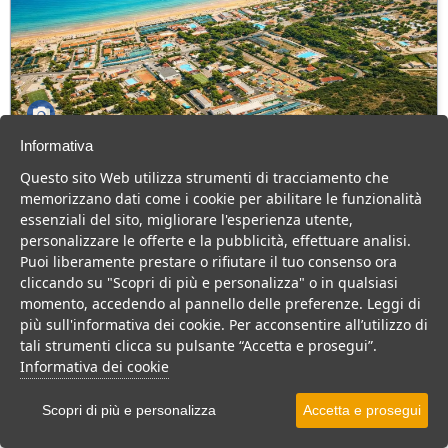
Informativa
Green Park Village
Questo sito Web utilizza strumenti di tracciamento che
Puglia > Gargano > Vieste
memorizzano dati come i cookie per abilitare le funzionalità
107 Camere
essenziali del sito, migliorare l'esperienza utente,
personalizzare le offerte e la pubblicità, effettuare analisi.
Villaggio a Vieste, con piscina e animazione, ideale per famiglie
Puoi liberamente prestare o rifiutare il tuo consenso ora
con bambini.
cliccando su "Scopri di più e personalizza" o in qualsiasi
Villaggio
Hotel
momento, accedendo al pannello delle preferenze. Leggi di
più sull'informativa dei cookie. Per acconsentire all’utilizzo di
VEDI SU MAPPA
tali strumenti clicca su pulsante “Accetta e prosegui”.
INFO STRUTTURA
Informativa dei cookie
APRI STRUTTURA
Scopri di più e personalizza
Accetta e prosegui