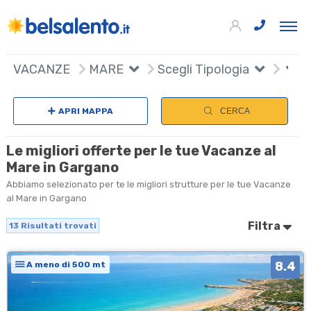
+
VACANZE
MARE
Scegli Tipologia
−
APRI MAPPA
CERCA
Le migliori offerte per le tue Vacanze al
Mare in Gargano
Abbiamo selezionato per te le migliori strutture per le tue Vacanze
al Mare in Gargano
Filtra
13
Risultati trovati
8.4
A meno di 500 mt