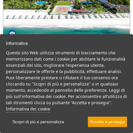
Informativa
Olimpia Cilento Resort & Spa
Questo sito Web utilizza strumenti di tracciamento che
Campania > Cilento > Ascea > Ascea Marina
memorizzano dati come i cookie per abilitare le funzionalità
230 Camere
essenziali del sito, migliorare l'esperienza utente,
personalizzare le offerte e la pubblicità, effettuare analisi.
Villaggio 4 stelle sul mare, ottima cucina, animazione top e tanto
Puoi liberamente prestare o rifiutare il tuo consenso ora
divertimento per tutta la famiglia.
cliccando su "Scopri di più e personalizza" o in qualsiasi
Villaggio
Resort
momento, accedendo al pannello delle preferenze. Leggi di
più sull'informativa dei cookie. Per acconsentire all’utilizzo di
VEDI SU MAPPA
tali strumenti clicca su pulsante “Accetta e prosegui”.
INFO STRUTTURA
Informativa dei cookie
APRI STRUTTURA
Scopri di più e personalizza
Accetta e prosegui