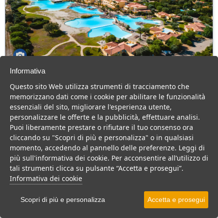
Informativa
Argonauti Greenblu Resort
Questo sito Web utilizza strumenti di tracciamento che
Basilicata > Pisticci > Marina di Pisticci
memorizzano dati come i cookie per abilitare le funzionalità
220 Camere
essenziali del sito, migliorare l'esperienza utente,
personalizzare le offerte e la pubblicità, effettuare analisi.
Magnifico Villaggio 4 stelle con piscina di 6000 mq, consigliato a
Puoi liberamente prestare o rifiutare il tuo consenso ora
famiglie con bambini e coppie.
cliccando su "Scopri di più e personalizza" o in qualsiasi
Villaggio
Resort
Residence
momento, accedendo al pannello delle preferenze. Leggi di
più sull'informativa dei cookie. Per acconsentire all’utilizzo di
VEDI SU MAPPA
tali strumenti clicca su pulsante “Accetta e prosegui”.
INFO STRUTTURA
Informativa dei cookie
APRI STRUTTURA
Scopri di più e personalizza
Accetta e prosegui