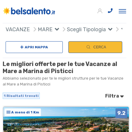
+
VACANZE
MARE
Scegli Tipologia
−
APRI MAPPA
CERCA
Le migliori offerte per le tue Vacanze al
Mare a Marina di Pisticci
Abbiamo selezionato per te le migliori strutture per le tue Vacanze
al Mare a Marina di Pisticci
Filtra
1
Risultati trovati
9.2
A meno di 1 Km