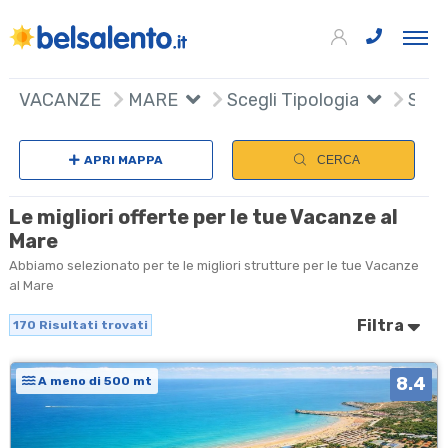
170
+
VACANZE
MARE
Scegli Tipologia
Scegl
−
APRI MAPPA
CERCA
Le migliori offerte per le tue Vacanze al
Mare
Abbiamo selezionato per te le migliori strutture per le tue Vacanze
al Mare
Filtra
170
Risultati trovati
8.4
A meno di 500 mt