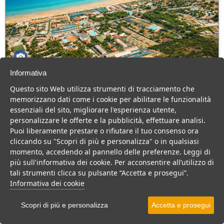
Informativa
Green Park Village
Questo sito Web utilizza strumenti di tracciamento che
Puglia > Gargano > Vieste
memorizzano dati come i cookie per abilitare le funzionalità
107 Camere
essenziali del sito, migliorare l'esperienza utente,
personalizzare le offerte e la pubblicità, effettuare analisi.
Villaggio a Vieste, con piscina e animazione, ideale per famiglie
Puoi liberamente prestare o rifiutare il tuo consenso ora
con bambini.
cliccando su "Scopri di più e personalizza" o in qualsiasi
Villaggio
Hotel
momento, accedendo al pannello delle preferenze. Leggi di
più sull'informativa dei cookie. Per acconsentire all’utilizzo di
VEDI SU MAPPA
tali strumenti clicca su pulsante “Accetta e prosegui”.
INFO STRUTTURA
Informativa dei cookie
APRI STRUTTURA
Scopri di più e personalizza
Accetta e prosegui