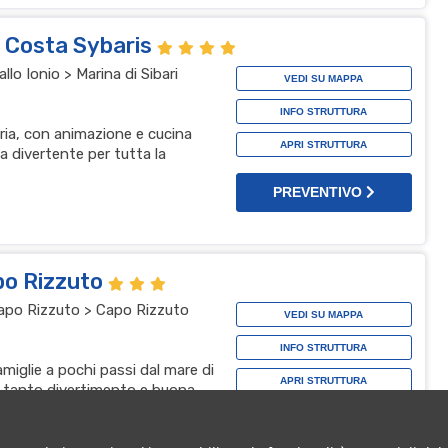
l Costa Sybaris
lo Ionio > Marina di Sibari
VEDI SU MAPPA
INFO STRUTTURA
bria, con animazione e cucina
APRI STRUTTURA
a divertente per tutta la
PREVENTIVO
po Rizzuto
 Capo Rizzuto > Capo Rizzuto
VEDI SU MAPPA
INFO STRUTTURA
amiglie a pochi passi dal mare di
APRI STRUTTURA
, tanto divertimento e buona
za top
PREVENTIVO
t