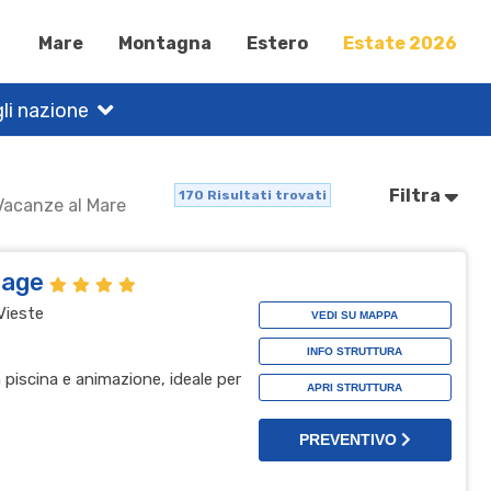
Mare
Montagna
Estero
Estate 2026
li nazione
Filtra
170
Risultati trovati
 Vacanze al Mare
llage
Vieste
VEDI SU MAPPA
INFO STRUTTURA
n piscina e animazione, ideale per
APRI STRUTTURA
PREVENTIVO