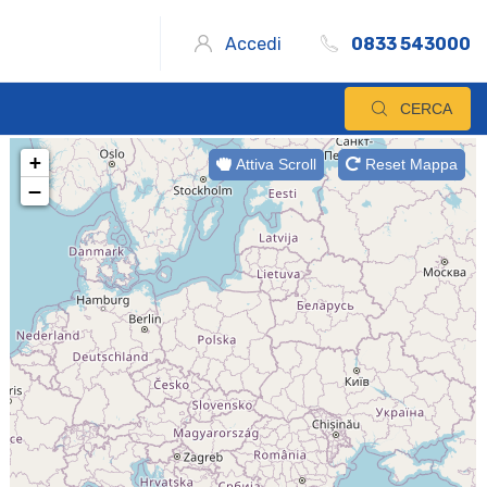
Accedi
0833 543000
CERCA
+
Attiva Scroll
Reset Mappa
−