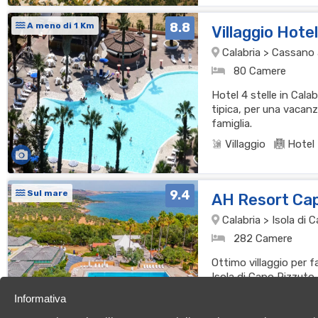
8.8
A meno di 1 Km
Villaggio Hote
Calabria > Cassano al
80 Camere
Hotel 4 stelle in Cala
tipica, per una vacanz
famiglia.
Villaggio
Hotel
9.4
Sul mare
AH Resort Ca
Calabria > Isola di
282 Camere
Ottimo villaggio per f
Isola di Capo Rizzuto
cucina per una vacan
Informativa
Villaggio
Resor