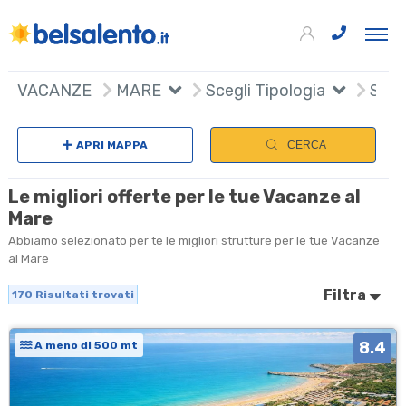
170
+
VACANZE
MARE
Scegli Tipologia
Scegl
−
APRI MAPPA
CERCA
Le migliori offerte per le tue Vacanze al
Mare
Abbiamo selezionato per te le migliori strutture per le tue Vacanze
al Mare
Filtra
170
Risultati trovati
8.4
A meno di 500 mt